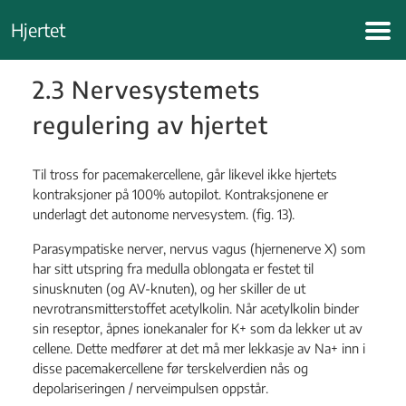
Hopp
Hjertet
til
innhold
2.3 Nervesystemets
regulering av hjertet
Til tross for pacemakercellene, går likevel ikke hjertets
kontraksjoner på 100% autopilot. Kontraksjonene er
underlagt det autonome nervesystem. (fig. 13).
Parasympatiske nerver, nervus vagus (hjernenerve X) som
har sitt utspring fra medulla oblongata er festet til
sinusknuten (og AV-knuten), og her skiller de ut
nevrotransmitterstoffet acetylkolin. Når acetylkolin binder
sin reseptor, åpnes ionekanaler for K+ som da lekker ut av
cellene. Dette medfører at det må mer lekkasje av Na+ inn i
disse pacemakercellene før terskelverdien nås og
depolariseringen / nerveimpulsen oppstår.