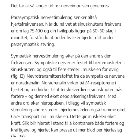
Det tar altså lenger tid før nerveimpulsen genereres.
Parasympatisk nervestimulering senker altså
hjertefrekvensen. Når du nå vet at sinusknutens frekvens
er om lag 75-100 og din hvilepuls ligger på 50-60 slag i
minuttet, forstår du at under hvile er hjertet ditt under
parasympatisk styring.
Sympatisk nervestimulering øker på den andre siden
frekvensen. Sympatiske nerver er festet til hjertemuskelen i
sinusknuten, og også til flere steder i muskelen for øvrig
(fig. 13). Nevrotransmitterstoffet fra de sympatiske nervene
er noradrenalin. Noradrenalin virker på β1-reseptorene i
hjertet og medvirker til at terskelverdien i sinusknuten nås
fortere – og dermed øket depolariseringsfrekvens. Med
andre ord øker hjertepulsen. I tillegg vil sympatisk
stimulering andre steder i hjertemuskelen også fremme øket
Ca2+ transport inn i muskelen. Dette gir muskelen øket
kraft. Slik blir hjertet i stand til å kontrahere både fortere og
kraftigere, og hjertet kan presse ut mer blod per hjerteslag
(fig. 13).